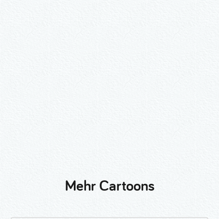
Wähle ein Format und gib die Nummer
beim Check-out ein.
2er-Kalligraphie-Set Motive nach
Wunsch
3er-Kalligraphie-Serie Motive nach
Wunsch
Mehr Cartoons