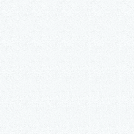
W
2er-Kalligraph