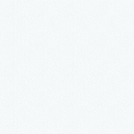
#884
als Sonder­anfertigung?
Nummer kopieren
ähle ein Format und gib die Nummer beim Check-out ei
ie-Set Motive nach Wunsch
3er-Kalligraphie-Serie Mot