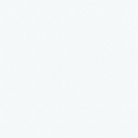
n.
ive nach Wunsch