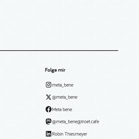
Folge mir
meta_bene
@meta_bene
Meta bene
@meta_bene@troet.cafe
Robin Thiesmeyer