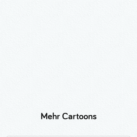
Wähle ein Format und gib die Nummer
beim Check-out ein.
2er-Kalligraphie-Set Motive nach
Wunsch
3er-Kalligraphie-Serie Motive nach
Wunsch
Mehr Cartoons