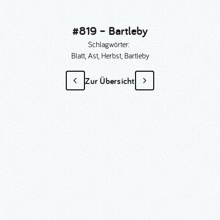
#819 – Bartleby
Schlagwörter:
Blatt, Ast, Herbst, Bartleby
Zur Übersicht
#819 – Bartleby
als Sonder­anfertigung?
Nummer kopieren