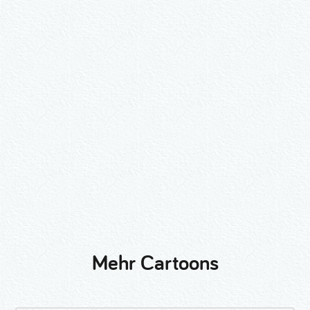
Wähle ein Format und gib die Nummer
beim Check-out ein.
2er-Kalligraphie-Set Motive nach
Wunsch
3er-Kalligraphie-Serie Motive nach
Wunsch
Mehr Cartoons