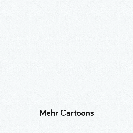
Wähle ein Format und gib die Nummer
beim Check-out ein.
2er-Kalligraphie-Set Motive nach
Wunsch
3er-Kalligraphie-Serie Motive nach
Wunsch
Mehr Cartoons