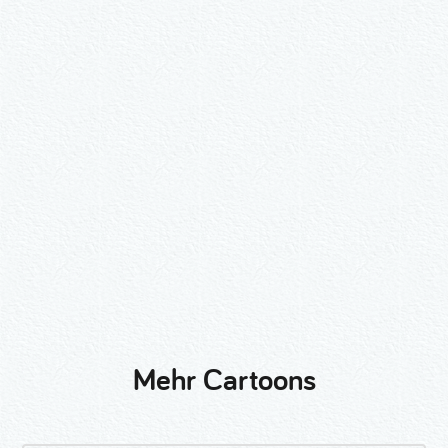
Wähle ein Format und gib die Nummer
beim Check-out ein.
2er-Kalligraphie-Set Motive nach
Wunsch
3er-Kalligraphie-Serie Motive nach
Wunsch
Mehr Cartoons