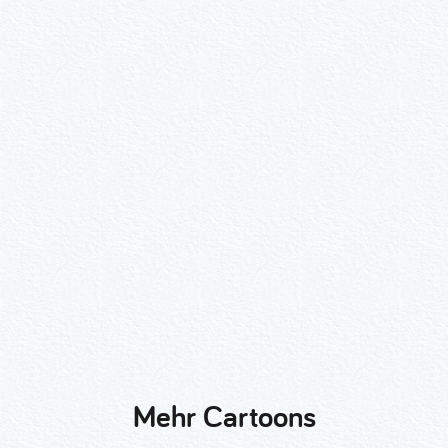
Wähle ein Format und gib die Nummer
beim Check-out ein.
2er-Kalligraphie-Set Motive nach
Wunsch
3er-Kalligraphie-Serie Motive nach
Wunsch
Mehr Cartoons