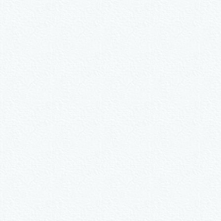
n.
ive nach Wunsch