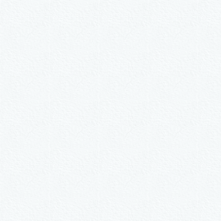
W
2er-Kalligraph