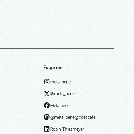
Folge mir
meta_bene
@meta_bene
Meta bene
@meta_bene@troet.cafe
Robin Thiesmeyer