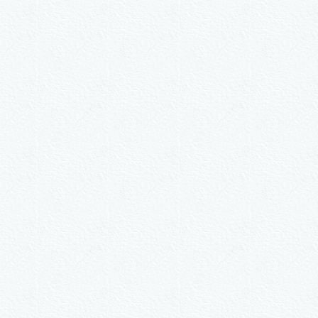
#759
als Sonder­anfertigung?
Nummer kopieren
ähle ein Format und gib die Nummer beim Check-out ei
ie-Set Motive nach Wunsch
3er-Kalligraphie-Serie Mot