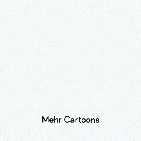
Wähle ein Format und gib die Nummer
beim Check-out ein.
2er-Kalligraphie-Set Motive nach
Wunsch
3er-Kalligraphie-Serie Motive nach
Wunsch
Mehr Cartoons