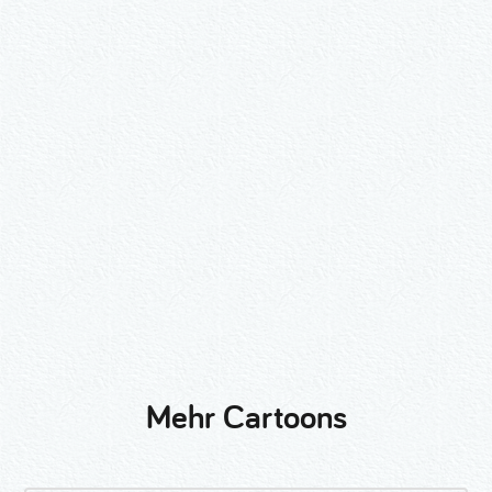
Wähle ein Format und gib die Nummer
beim Check-out ein.
2er-Kalligraphie-Set Motive nach
Wunsch
3er-Kalligraphie-Serie Motive nach
Wunsch
Mehr Cartoons