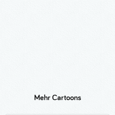
Wähle ein Format und gib die Nummer
beim Check-out ein.
2er-Kalligraphie-Set Motive nach
Wunsch
3er-Kalligraphie-Serie Motive nach
Wunsch
Mehr Cartoons