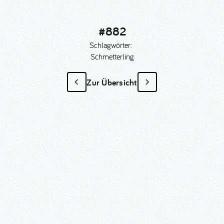
#882
Schlagwörter:
Schmetterling
Zur Übersicht
#882
als Sonder­anfertigung?
Nummer kopieren