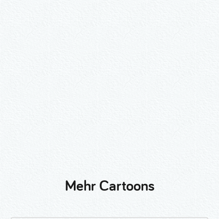
Wähle ein Format und gib die Nummer
beim Check-out ein.
2er-Kalligraphie-Set Motive nach
Wunsch
3er-Kalligraphie-Serie Motive nach
Wunsch
Mehr Cartoons