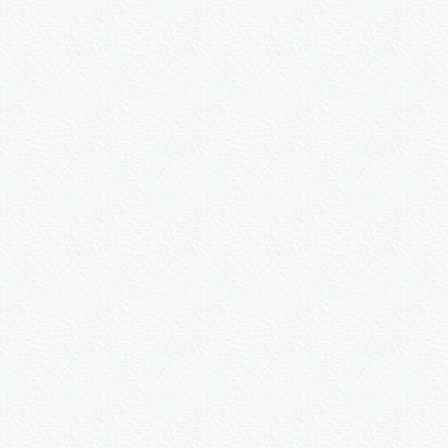
n.
ive nach Wunsch