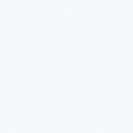
W
2er-Kalligraph