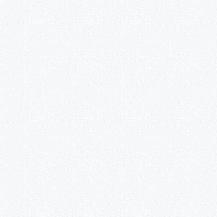
#684
als Sonder­anfertigung?
Nummer kopieren
ähle ein Format und gib die Nummer beim Check-out ei
ie-Set Motive nach Wunsch
3er-Kalligraphie-Serie Mot