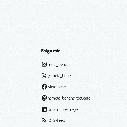
Folge mir
meta_bene
@meta_bene
Meta bene
@meta_bene@troet.cafe
Robin Thiesmeyer
RSS-Feed