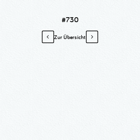
#730
Zur Übersicht
#730
als Sonder­anfertigung?
Nummer kopieren
Wähle ein Format und gib die Nummer
beim Check-out ein.