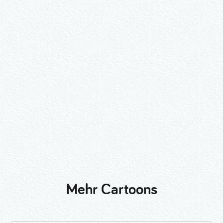
Wähle ein Format und gib die Nummer
beim Check-out ein.
2er-Kalligraphie-Set Motive nach
Wunsch
3er-Kalligraphie-Serie Motive nach
Wunsch
Mehr Cartoons