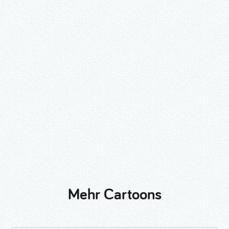
Wähle ein Format und gib die Nummer
beim Check-out ein.
2er-Kalligraphie-Set Motive nach
Wunsch
3er-Kalligraphie-Serie Motive nach
Wunsch
Mehr Cartoons