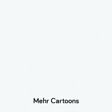
Wähle ein Format und gib die Nummer
beim Check-out ein.
2er-Kalligraphie-Set Motive nach
Wunsch
3er-Kalligraphie-Serie Motive nach
Wunsch
Mehr Cartoons