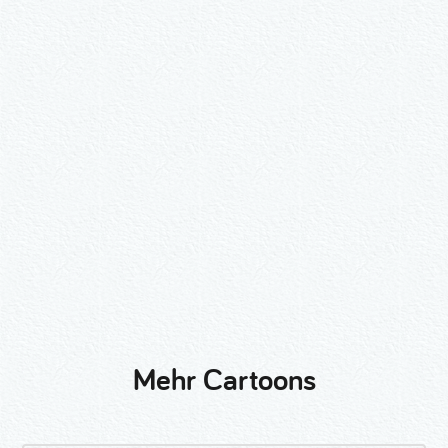
Wähle ein Format und gib die Nummer
beim Check-out ein.
2er-Kalligraphie-Set Motive nach
Wunsch
3er-Kalligraphie-Serie Motive nach
Wunsch
Mehr Cartoons