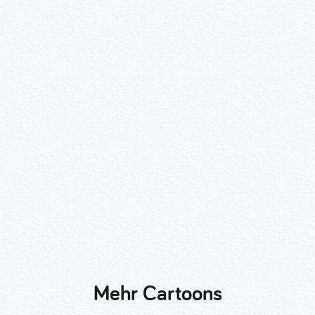
Wähle ein Format und gib die Nummer
beim Check-out ein.
2er-Kalligraphie-Set Motive nach
Wunsch
3er-Kalligraphie-Serie Motive nach
Wunsch
Mehr Cartoons