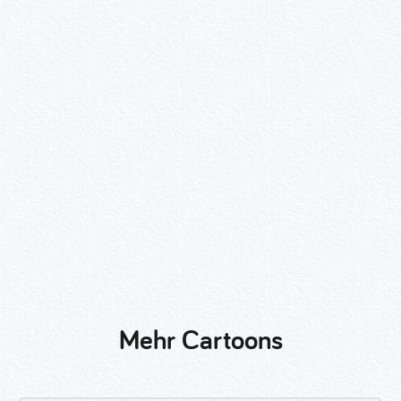
Wähle ein Format und gib die Nummer
beim Check-out ein.
2er-Kalligraphie-Set Motive nach
Wunsch
3er-Kalligraphie-Serie Motive nach
Wunsch
Mehr Cartoons