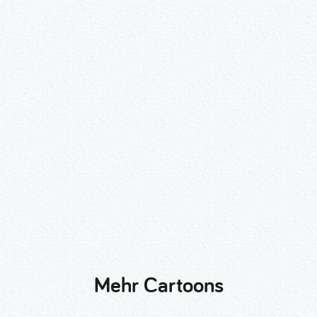
Wähle ein Format und gib die Nummer
beim Check-out ein.
2er-Kalligraphie-Set Motive nach
Wunsch
3er-Kalligraphie-Serie Motive nach
Wunsch
Mehr Cartoons