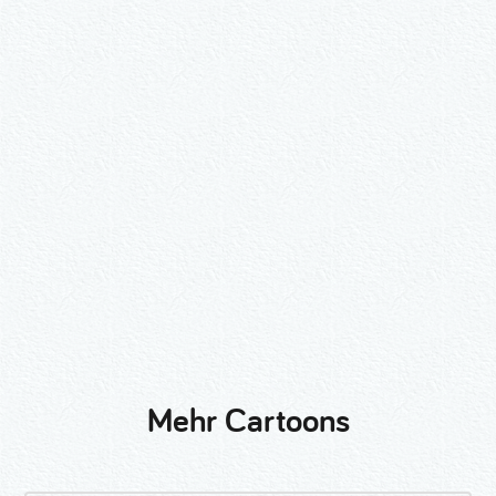
Wähle ein Format und gib die Nummer
beim Check-out ein.
2er-Kalligraphie-Set Motive nach
Wunsch
3er-Kalligraphie-Serie Motive nach
Wunsch
Mehr Cartoons