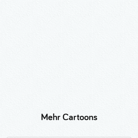
Wähle ein Format und gib die Nummer
beim Check-out ein.
2er-Kalligraphie-Set Motive nach
Wunsch
3er-Kalligraphie-Serie Motive nach
Wunsch
Mehr Cartoons