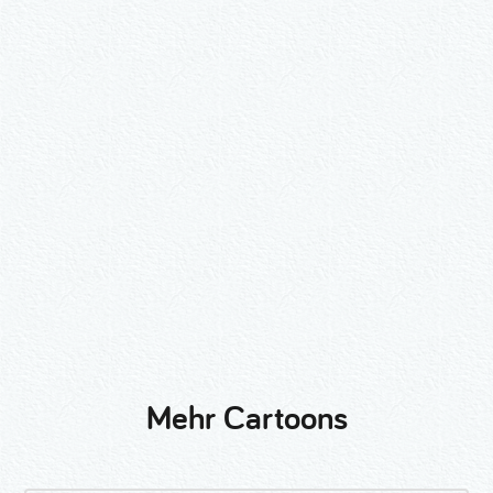
Wähle ein Format und gib die Nummer
beim Check-out ein.
2er-Kalligraphie-Set Motive nach
Wunsch
3er-Kalligraphie-Serie Motive nach
Wunsch
Mehr Cartoons