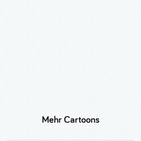
Wähle ein Format und gib die Nummer
beim Check-out ein.
2er-Kalligraphie-Set Motive nach
Wunsch
3er-Kalligraphie-Serie Motive nach
Wunsch
Mehr Cartoons