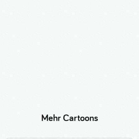
Wähle ein Format und gib die Nummer
beim Check-out ein.
2er-Kalligraphie-Set Motive nach
Wunsch
3er-Kalligraphie-Serie Motive nach
Wunsch
Mehr Cartoons