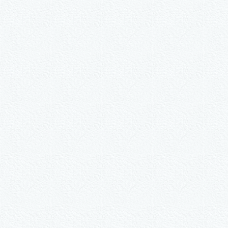
W
2er-Kalligraph