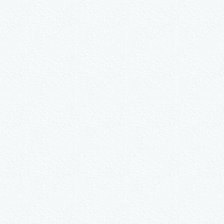
#182
als Sonder­anfertigung?
Nummer kopieren
ähle ein Format und gib die Nummer beim Check-out ei
ie-Set Motive nach Wunsch
3er-Kalligraphie-Serie Mot