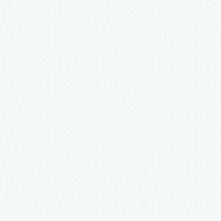
n.
ive nach Wunsch