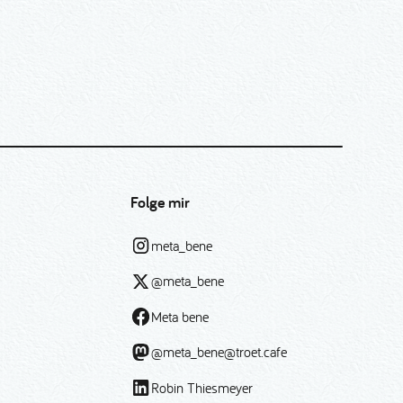
Folge mir
meta_bene
@meta_bene
Meta bene
@meta_bene@troet.cafe
Robin Thiesmeyer