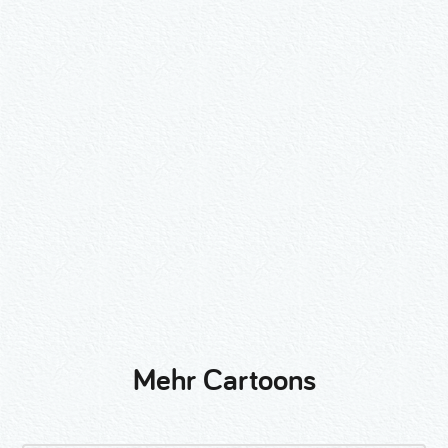
Wähle ein Format und gib die Nummer
beim Check-out ein.
2er-Kalligraphie-Set Motive nach
Wunsch
3er-Kalligraphie-Serie Motive nach
Wunsch
Mehr Cartoons