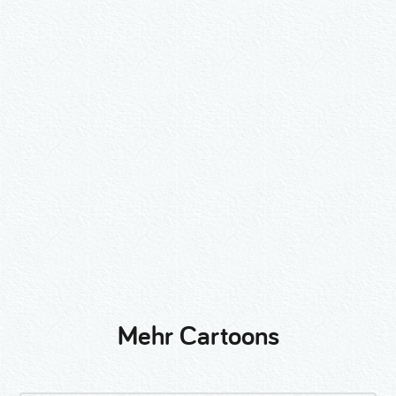
Wähle ein Format und gib die Nummer
beim Check-out ein.
2er-Kalligraphie-Set Motive nach
Wunsch
3er-Kalligraphie-Serie Motive nach
Wunsch
Mehr Cartoons