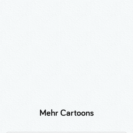
Wähle ein Format und gib die Nummer
beim Check-out ein.
2er-Kalligraphie-Set Motive nach
Wunsch
3er-Kalligraphie-Serie Motive nach
Wunsch
Mehr Cartoons