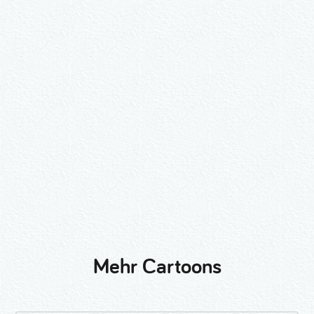
Wähle ein Format und gib die Nummer
beim Check-out ein.
2er-Kalligraphie-Set Motive nach
Wunsch
3er-Kalligraphie-Serie Motive nach
Wunsch
Mehr Cartoons