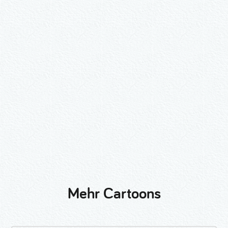
Wähle ein Format und gib die Nummer
beim Check-out ein.
2er-Kalligraphie-Set Motive nach
Wunsch
3er-Kalligraphie-Serie Motive nach
Wunsch
Mehr Cartoons