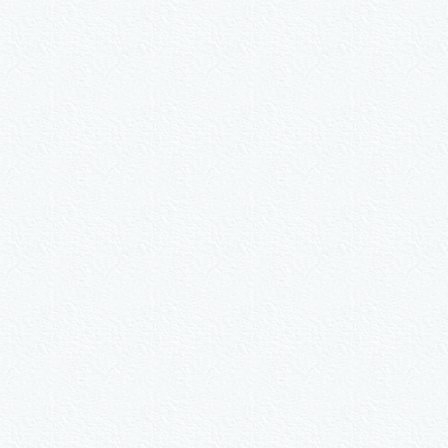
#316
als Sonder­anfertigung?
Nummer kopieren
ähle ein Format und gib die Nummer beim Check-out ei
ie-Set Motive nach Wunsch
3er-Kalligraphie-Serie Mot