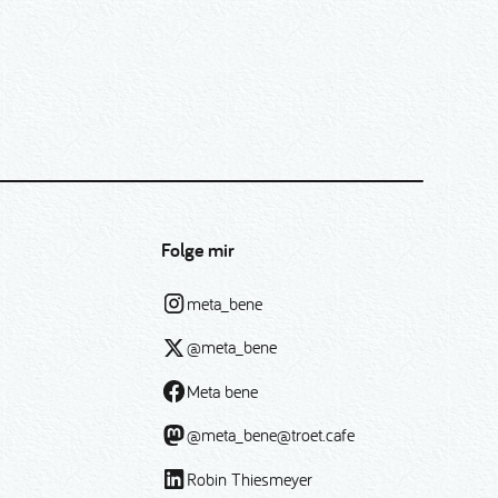
Folge mir
meta_bene
@meta_bene
Meta bene
@meta_bene@troet.cafe
Robin Thiesmeyer