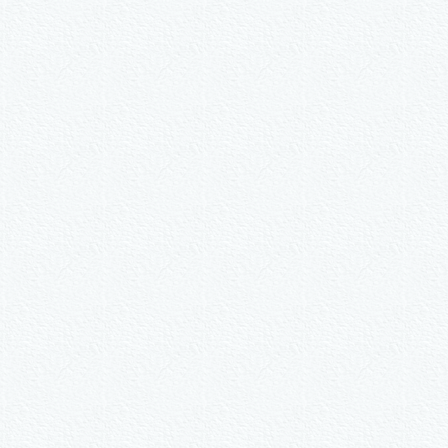
n.
ive nach Wunsch