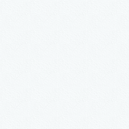
W
2er-Kalligraph