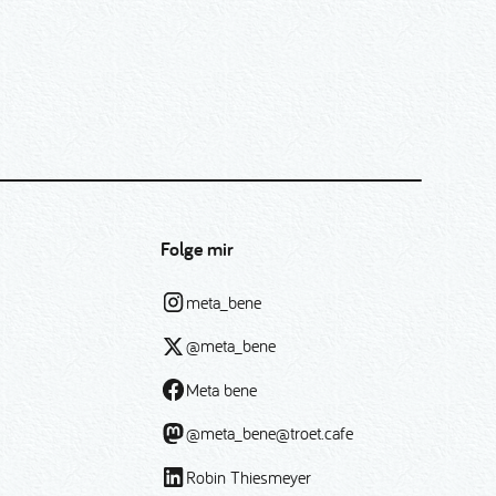
Folge mir
meta_bene
@meta_bene
Meta bene
@meta_bene@troet.cafe
Robin Thiesmeyer