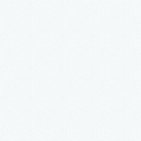
n
n.
ive nach Wunsch