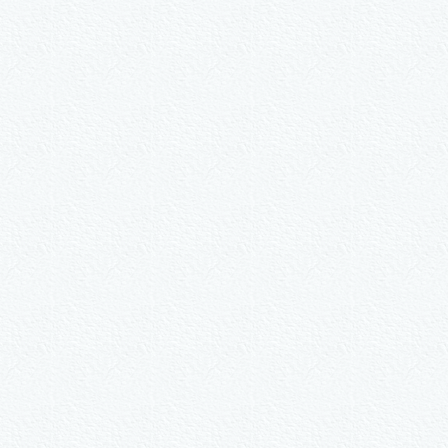
#150 – Vor dem Plattenlade
als Sonder­anfertigung?
Nummer kopieren
ähle ein Format und gib die Nummer beim Check-out ei
ie-Set Motive nach Wunsch
3er-Kalligraphie-Serie Mot