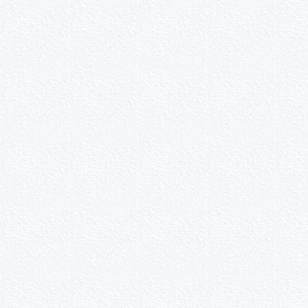
W
2er-Kalligraph